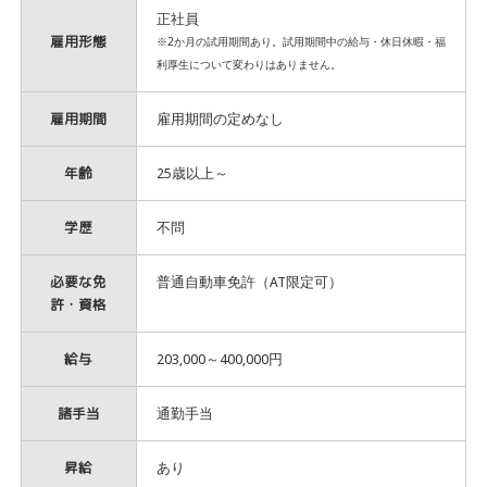
正社員
雇用形態
※2か月の試用期間あり。試用期間中の給与・休日休暇・福
利厚生について変わりはありません。
雇用期間
雇用期間の定めなし
年齢
25歳以上～
学歴
不問
必要な免
普通自動車免許（AT限定可）
許・資格
給与
203,000～400,000円
諸手当
通勤手当
昇給
あり