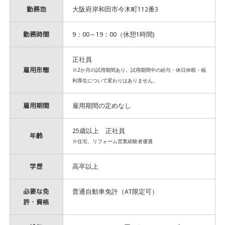
勤務地
大阪府岸和田市今木町112番3
勤務時間
9：00～19：00（休憩1時間)
正社員
雇用形態
※2か月の試用期間あり。試用期間中の給与・休日休暇・福
利厚生について変わりはありません。
雇用期間
雇用期間の定めなし
25歳以上 正社員
年齢
※住宅、リフォーム営業経験者優遇
学歴
高卒以上
必要な免
普通自動車免許（AT限定可）
許・資格