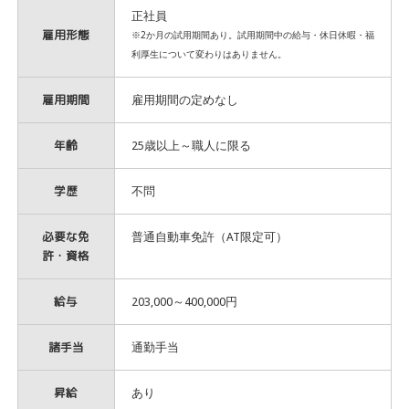
正社員
雇用形態
※2か月の試用期間あり。試用期間中の給与・休日休暇・福
利厚生について変わりはありません。
雇用期間
雇用期間の定めなし
年齢
25歳以上～職人に限る
学歴
不問
必要な免
普通自動車免許（AT限定可）
許・資格
給与
203,000～400,000円
諸手当
通勤手当
昇給
あり