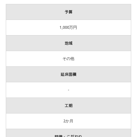
予算
1,000万円
地域
その他
延床面積
‐
工期
2か月
特徴・こだわり