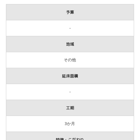
予算
‐
地域
その他
延床面積
‐
工期
3か月
特徴・こだわり