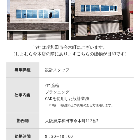
当社は岸和田市今木町にございます。
（しまむら今木店の隣にありますこちらの建物が目印です）
募集職種
設計スタッフ
住宅設計
プランニング
仕事内容
CADを使用した設計業務
※1級、2級建築士の資格のある方優遇します。
勤務地
大阪府岸和田市今木町112番3
勤務時間
8：30～18：00