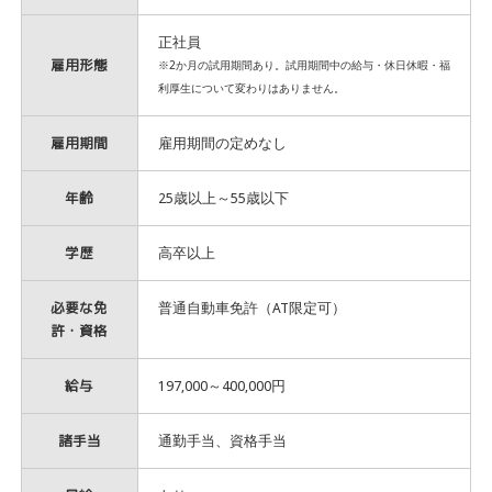
正社員
雇用形態
※2か月の試用期間あり。試用期間中の給与・休日休暇・福
利厚生について変わりはありません。
雇用期間
雇用期間の定めなし
年齢
25歳以上～55歳以下
学歴
高卒以上
必要な免
普通自動車免許（AT限定可）
許・資格
給与
197,000～400,000円
諸手当
通勤手当、資格手当